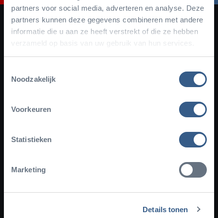
partners voor social media, adverteren en analyse. Deze
partners kunnen deze gegevens combineren met andere
informatie die u aan ze heeft verstrekt of die ze hebben
verzameld op basis van uw gebruik van hun services.
Toestemmingsselectie
Noodzakelijk
Facebook
Instagram
YouTube
TikTok
Newsletter
Voorkeuren
Subscribe to our newsletter
Statistieken
Marketing
Plan your visit
About Burgers' Zoo
Details tonen