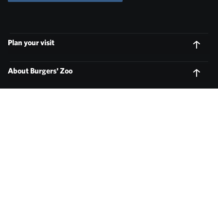
Plan your visit
About Burgers' Zoo
Ecodisplays
Groups
Park regulations
Pets not allowed
Privacy statement
English