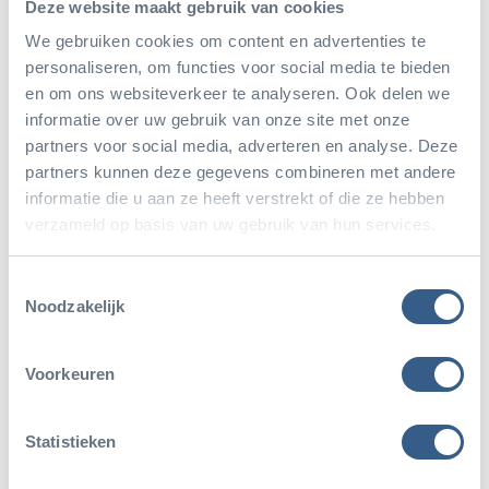
Deze website maakt gebruik van cookies
Rates
We gebruiken cookies om content en advertenties te
personaliseren, om functies voor social media te bieden
Over 10
€ 45,75 p.p.
en om ons websiteverkeer te analyseren. Ook delen we
informatie over uw gebruik van onze site met onze
€ 43,25 p.p.
Children aged 4 to 9
partners voor social media, adverteren en analyse. Deze
€ 23,25 p.p.
Children aged 0 to 3
partners kunnen deze gegevens combineren met andere
informatie die u aan ze heeft verstrekt of die ze hebben
verzameld op basis van uw gebruik van hun services.
The Pelican package can be booked for groups of at
least ten people. The Pelican package can be booked up
Toestemmingsselectie
to one week in advance. If you have made separate
Noodzakelijk
arrangements for their food, children aged 0 to 3 can be
Voorkeuren
excluded from the package.
Statistieken