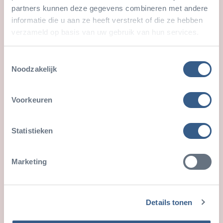
partners kunnen deze gegevens combineren met andere
informatie die u aan ze heeft verstrekt of die ze hebben
verzameld op basis van uw gebruik van hun services.
Toestemmingsselectie
Noodzakelijk
Voorkeuren
Magnet boxes in the leopard enclosure
Statistieken
When designing a modern animal enclosure, we
start by carefully studying the natural behaviour of
Marketing
th…
29 March 2022
Details tonen