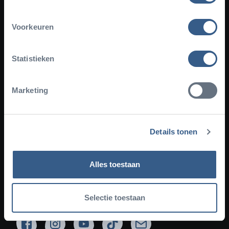
Plan your visit
Voorkeuren
About Burgers' Zoo
Statistieken
Ecodisplays
Marketing
Groups
Park regulations
Details tonen
Pets not allowed
Privacy statement
Alles toestaan
English
Selectie toestaan
Facebook
Instagram
YouTube
TikTok
Newsletter