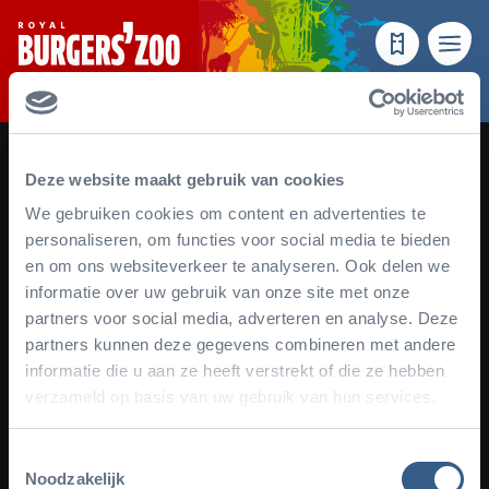
- Homepage
Make a reser
Menu
Deze website maakt gebruik van cookies
We gebruiken cookies om content en advertenties te
personaliseren, om functies voor social media te bieden
en om ons websiteverkeer te analyseren. Ook delen we
informatie over uw gebruik van onze site met onze
partners voor social media, adverteren en analyse. Deze
Facebook
Instagram
YouTube
TikTok
Newsletter
partners kunnen deze gegevens combineren met andere
informatie die u aan ze heeft verstrekt of die ze hebben
Subscribe to our newsletter
verzameld op basis van uw gebruik van hun services.
Toestemmingsselectie
Noodzakelijk