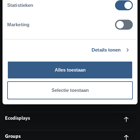
Statistieken
Marketing
Facebook
Instagram
YouTube
TikTok
Newsletter
Subscribe to our newsletter
Details tonen
Alles toestaan
Plan your visit
Selectie toestaan
About Burgers' Zoo
Ecodisplays
Groups